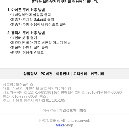
휴대폰 브라우저의 쿠키를 허용해야 합니다.
1. 아이폰 쿠키 허용 방법
① 바탕화면에 설정을 클릭
② 중간 위치의 Safari를 클릭
③ 중간 쿠키 허용에서 항상으로 클릭
2. 갤럭시 쿠키 허용 방법
① 인터넷 창 열기
② 휴대폰 하단 왼쪽 버튼의 더보기 메뉴
③ 화면 하단의 설정 클릭
④ 쿠키 허용에 V 체크
상점정보
PC버젼
이용안내
고객센터
커뮤니티
상호명 : 도장플러스
대표 : 이선영 | 개인정보 보호 책임자 : 이선영
사업자등록번호 :224-14-83598 | 통신판매업신고번호 : 2010-강원원주-00096
전화 : 010-7977-3658 | 팩스 :
주소 : 강원도 원주시 백간길 81, 101-105
이용약관
|
개인정보처리방침
ⓒ도장플러스 All rights reserved.
Make
Shop