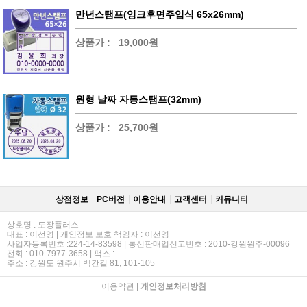
만년스탬프(잉크후면주입식 65x26mm)
상품가 :
19,000원
원형 날짜 자동스탬프(32mm)
상품가 :
25,700원
상점정보
PC버젼
이용안내
고객센터
커뮤니티
상호명 : 도장플러스
대표 : 이선영 | 개인정보 보호 책임자 : 이선영
사업자등록번호 :224-14-83598 | 통신판매업신고번호 : 2010-강원원주-00096
전화 : 010-7977-3658 | 팩스 :
주소 : 강원도 원주시 백간길 81, 101-105
이용약관
|
개인정보처리방침